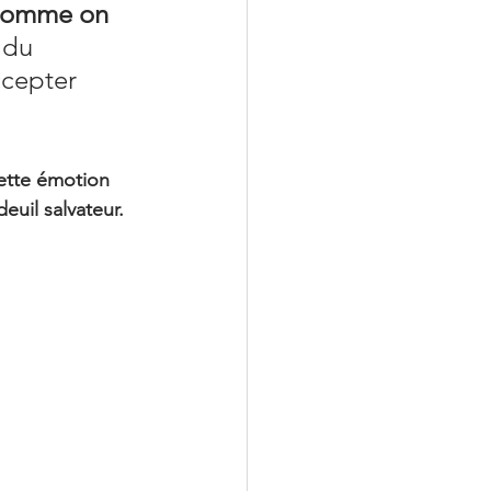
 comme on 
du 
ccepter 
cette émotion 
uil salvateur. 