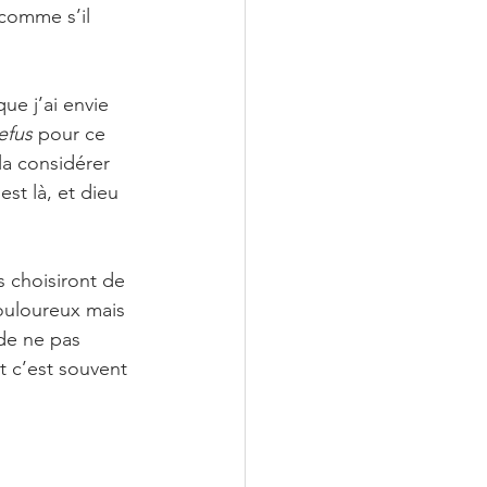
 comme s’il 
e j’ai envie 
refus
 pour ce 
la considérer 
st là, et dieu 
 choisiront de 
ouloureux mais 
 de ne pas 
it c’est souvent 