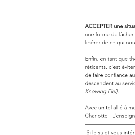
ACCEPTER une situat
une forme de lâcher-
libérer de ce qui nous 
Enfin, en tant que t
réticents, c’est
évite
de faire confiance a
descendent au servic
Knowing Fiel)
.  
Avec un tel allié à 
Charlotte - L’ensei
 Si le sujet vous in