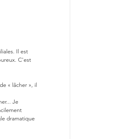
ales. Il est 
oureux. C'est 
 « lâcher », il 
er... Je 
acilement 
gle dramatique 