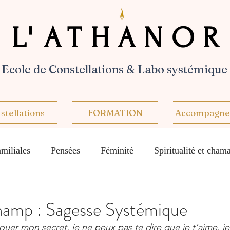
L'ATHANOR
L'ATHANOR
Ecole de Constellations & Labo systémique
stellations
FORMATION
Accompagne
amiliales
Pensées
Féminité
Spiritualité et cha
Business Witch
Découvertes et explorations
Partage
hamp : Sagesse Systémique
ouer mon secret, je ne peux pas te dire que je t’aime, j