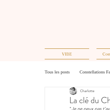
VIBE
Con
Tous les posts
Constellations F
Charlotte
Entrepreneuriat conscient
La clé du C
"
Je ne peux pas t’av