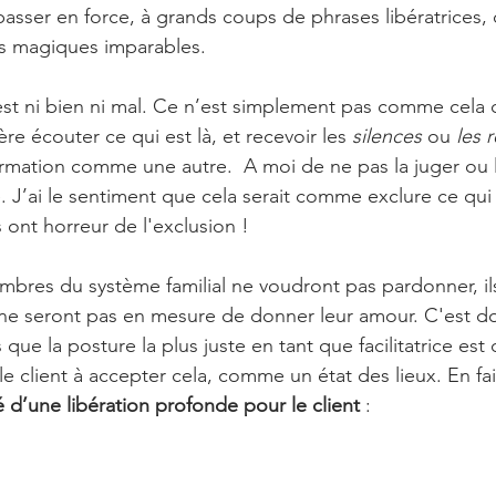
passer en force, à grands coups de phrases libératrices,
es magiques imparables.  
st ni bien ni mal. Ce n’est simplement pas comme cela qu
ère écouter ce qui est là, et recevoir les
 silences 
ou 
les 
formation comme une autre.  A moi de ne pas la juger ou 
J’ai le sentiment que cela serait comme exclure ce qui e
 ont horreur de l'exclusion ! 
mbres du système familial ne voudront pas pardonner, ils
t ne seront pas en mesure de donner leur amour. C'est d
is que la posture la plus juste en tant que facilitatrice est
r le client à accepter cela, comme un état des lieux. En fa
é d’une libération profonde pour le client
 : 