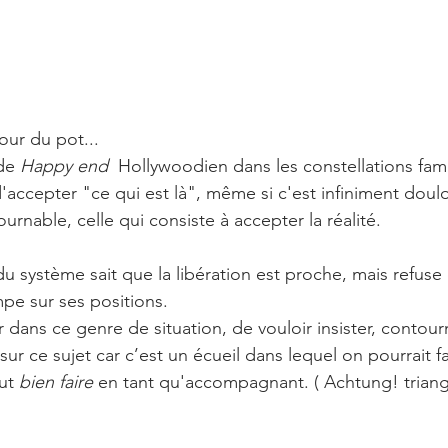
ur du pot...
de 
Happy end
  Hollywoodien dans les constellations famili
'accepter "ce qui est là", même si c'est infiniment doul
rnable, celle qui consiste à accepter la réalité. 
 système sait que la libération est proche, mais refuse de
mpe sur ses positions.
er dans ce genre de situation, de vouloir insister, contourn
ur ce sujet car c’est un écueil dans lequel on pourrait f
ut 
bien faire 
en tant qu'accompagnant. ( Achtung! trian