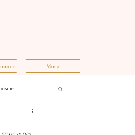
ments
More
manisme
s
e ne peux pas 