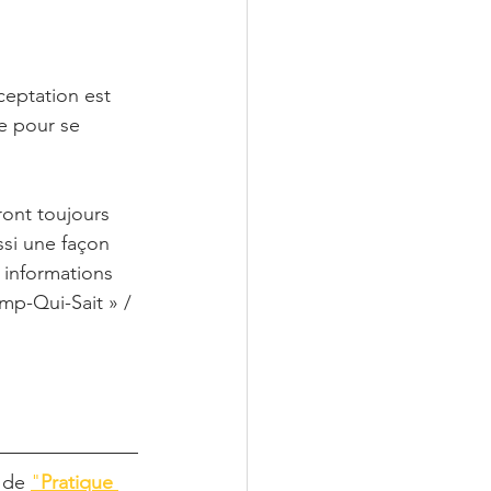
ceptation est 
e pour se 
ont toujours 
ssi une façon 
 informations 
mp-Qui-Sait » / 
 de 
"
Pratique 