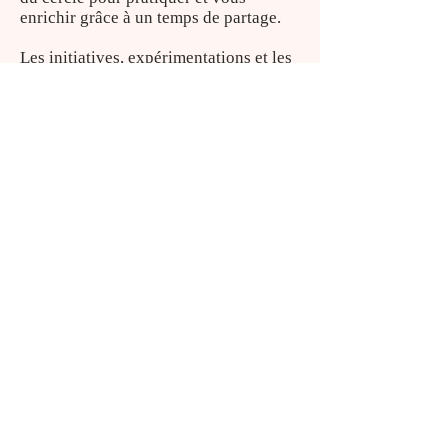
enrichir grâce à un temps de partage.
Les initiatives, expérimentations et les
partages de pratiques sont les
bienvenues en début de séance.
Comme je dois veiller à l'intégrité
énergétique du cercle, un petit
protocole est proposé pour cadrer la
soirée.
à bientôt !
Prochaines dates : Si le cercle vous
intéresse, n'hésitez pas à me le signaler
par mail ou à rejoindre ma
page
facebook.
Je m'abonne à la NEWSLETTER