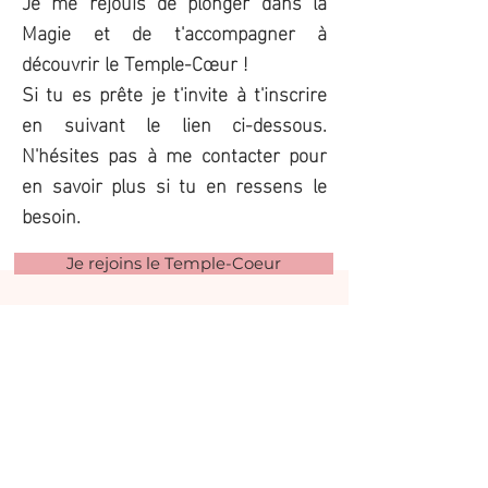
Je me réjouis de plonger dans la
Magie et de t'accompagner à
découvrir le Temple-Cœur !
Si tu es prête je t'invite à t'inscrire
en suivant le lien ci-dessous.
N'hésites pas à me contacter pour
en savoir plus si tu en ressens le
besoin.
Je rejoins le Temple-Coeur
Témoignages
Charlotte a ce don de nous emmener vibrer
profondément en nous.
L’immersion du temple-coeur est un rendez-